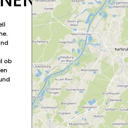
ll
he.
und
l ob
sen
 und