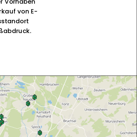
er Vorhaben
rkauf von E-
sstandort
ußabdruck.