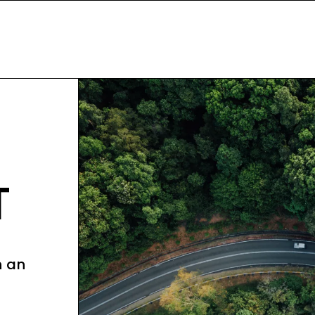
T
n an