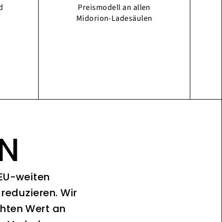
d
Preismodell an allen
Midorion-Ladesäulen
ON
 EU-weiten
reduzieren. Wir
chten Wert an