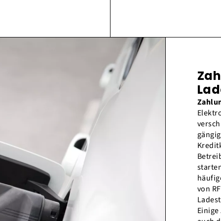
Zah
Lad
Zahlu
Elektr
versch
gängi
Kredit
Betrei
starte
häufi
von RF
Ladest
Einige