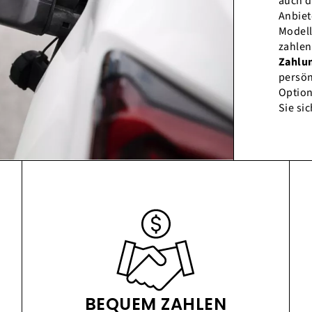
auch d
Anbiet
Modell
zahlen
Zahlu
persön
Option
Sie si
BEQUEM ZAHLEN