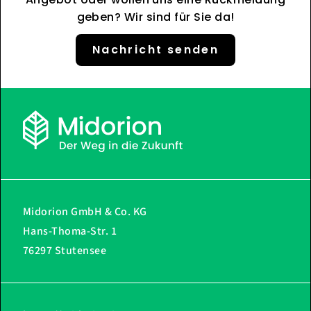
geben? Wir sind für Sie da!
Nachricht senden
Midorion GmbH & Co. KG
Hans-Thoma-Str. 1
76297 Stutensee