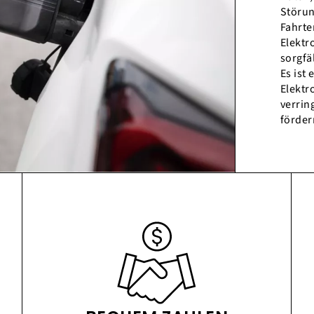
Störun
Fahrte
Elektr
sorgfäl
Es ist
Elektr
verrin
förder