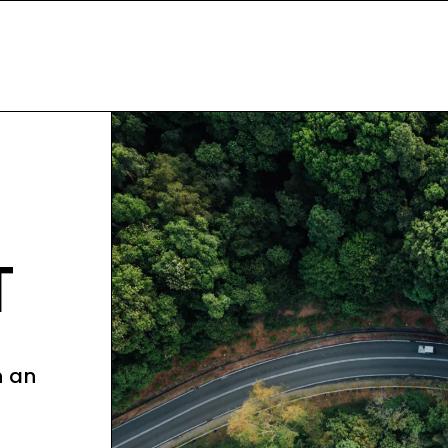
T
n an