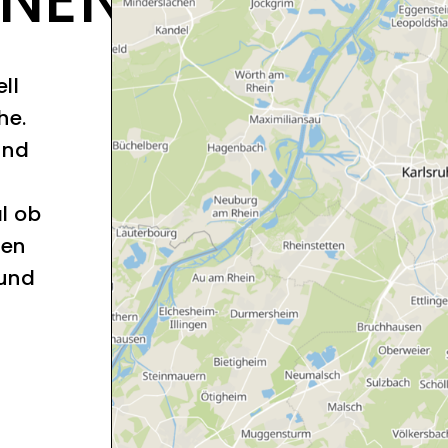
ll
he.
und
l ob
sen
 und