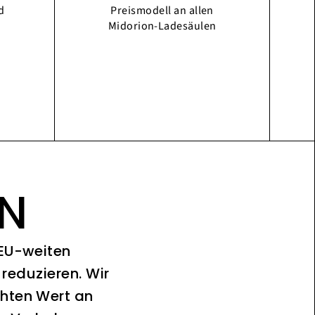
d
Preismodell an allen
Midorion-Ladesäulen
ON
 EU-weiten
reduzieren. Wir
chten Wert an