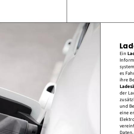
Lad
Ein
La
Inform
system
es Fah
ihre B
Ladesä
der La
zusätz
und Be
eine e
Elektr
verein
Daten,