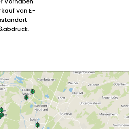
er Vorhaben
rkauf von E-
sstandort
ußabdruck.