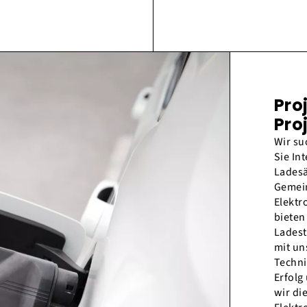
Pro
Pro
Wir s
Sie In
Ladesä
Gemein
Elektr
bieten
Ladest
mit un
Techni
Erfolg
wir di