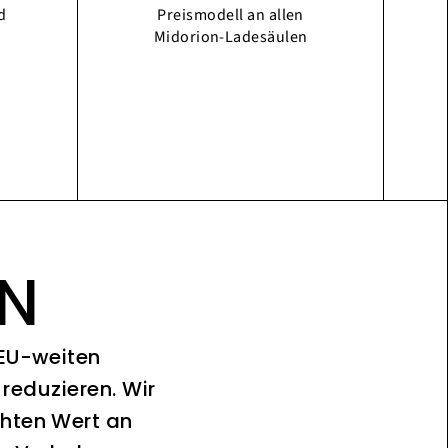
d
Preismodell an allen
Midorion-Ladesäulen
ON
 EU-weiten
reduzieren. Wir
chten Wert an