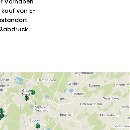
er Vorhaben
rkauf von E-
sstandort
ußabdruck.