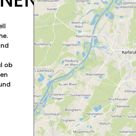
ll
he.
und
l ob
sen
 und