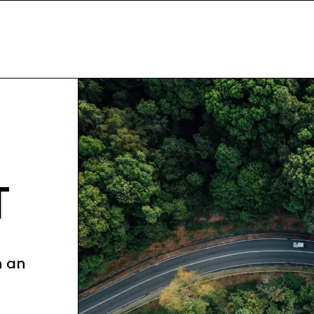
T
n an