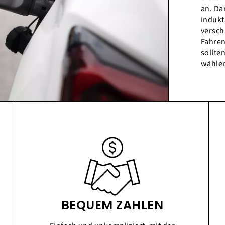
an. Da
indukt
versc
Fahren
sollte
wählen
BEQUEM ZAHLEN