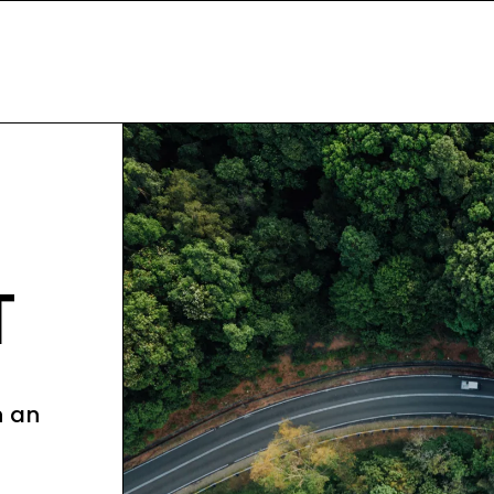
T
n an