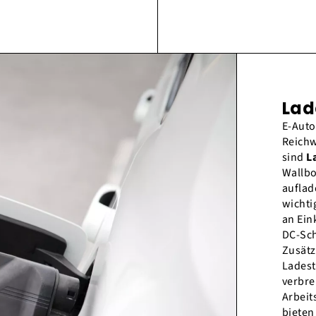
Lad
E-Auto
Reichw
sind
L
Wallbo
auflad
wicht
an Ein
DC-Sch
Zusätz
Ladest
verbre
Arbeit
biete