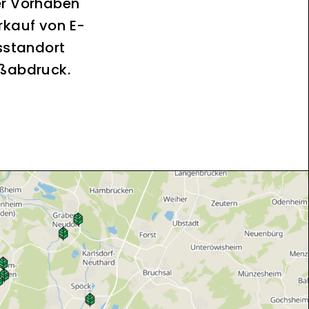
er Vorhaben
rkauf von E-
sstandort
ußabdruck.