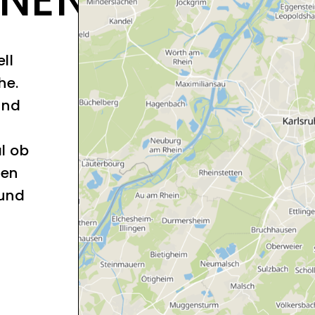
ll
he.
und
l ob
sen
 und