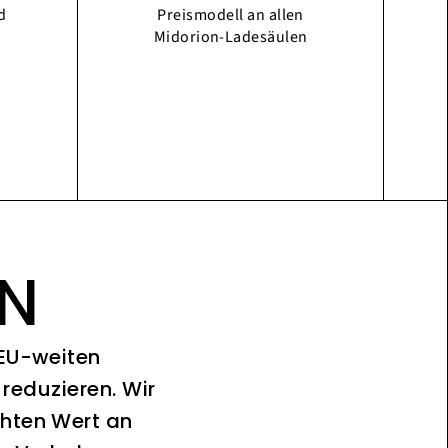
d
Preismodell an allen
Midorion-Ladesäulen
ON
 EU-weiten
reduzieren. Wir
chten Wert an