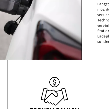
Langst
möchte
verzic
Techno
verein
Statio
Ladepl
sonder