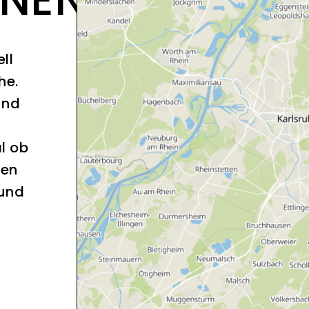
ll
he.
und
l ob
sen
 und