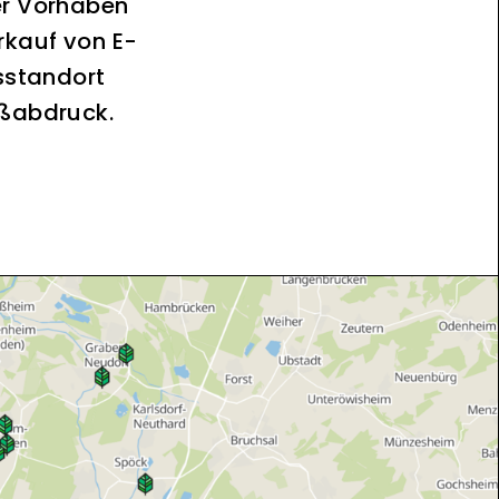
er Vorhaben
rkauf von E-
sstandort
ußabdruck.