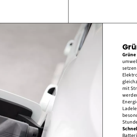
Grü
Grüne 
umwelt
setzen
Elektr
gleich
mit St
werden
Energi
Ladele
besond
Stund
Schnel
Batteri