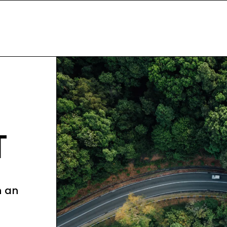
T
n an