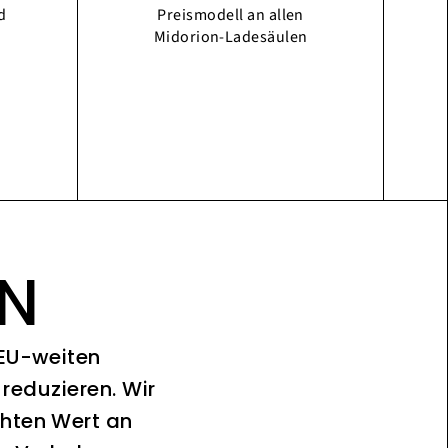
d
Preismodell an allen
Midorion-Ladesäulen
ON
 EU-weiten
reduzieren. Wir
chten Wert an