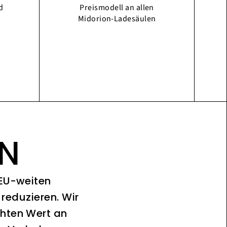
d
Preismodell an allen
Midorion-Ladesäulen
ON
 EU-weiten
reduzieren. Wir
chten Wert an