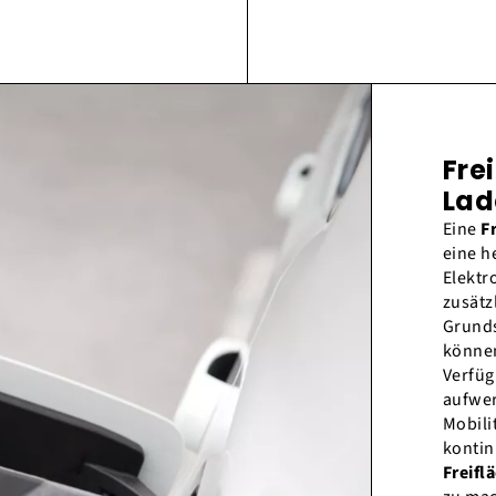
Fre
Lad
Eine
F
eine h
Elektr
zusätz
Grunds
können
Verfüg
aufwer
Mobili
kontin
Freifl