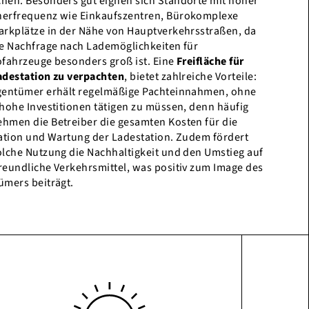
hen. Besonders gut eignen sich Standorte mit hoher
erfrequenz wie Einkaufszentren, Bürokomplexe
arkplätze in der Nähe von Hauptverkehrsstraßen, da
ie Nachfrage nach Lademöglichkeiten für
ofahrzeuge besonders groß ist. Eine
Freifläche für
adestation zu verpachten
, bietet zahlreiche Vorteile:
gentümer erhält regelmäßige Pachteinnahmen, ohne
 hohe Investitionen tätigen zu müssen, denn häufig
hmen die Betreiber die gesamten Kosten für die
lation und Wartung der Ladestation. Zudem fördert
olche Nutzung die Nachhaltigkeit und den Umstieg auf
reundliche Verkehrsmittel, was positiv zum Image des
ümers beiträgt.