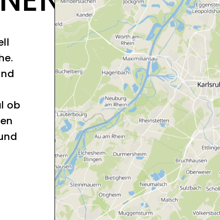
ll
he.
und
l ob
sen
 und