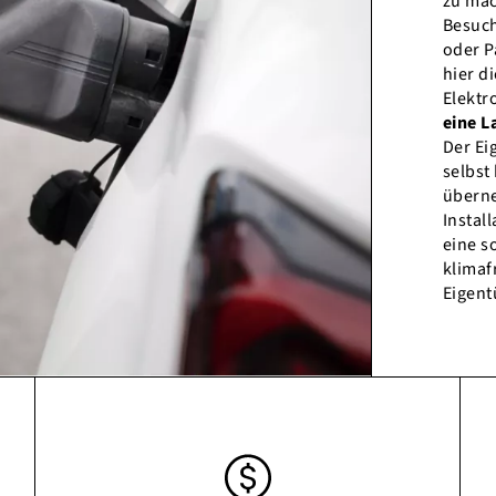
zu mac
Besuch
oder P
hier d
Elektr
eine L
Der Ei
selbst
überne
Instal
eine s
klimaf
Eigent