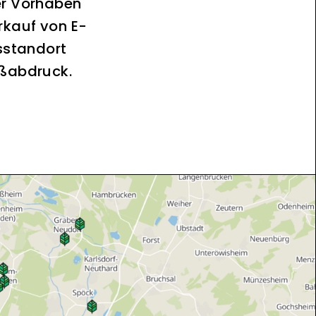
er Vorhaben
rkauf von E-
sstandort
ußabdruck.