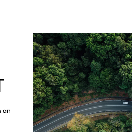
T
n an