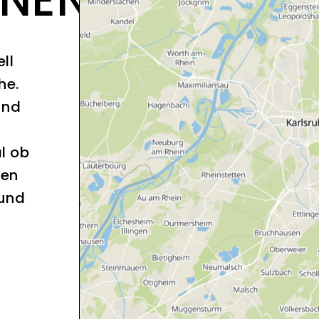
ll
he.
und
l ob
sen
 und