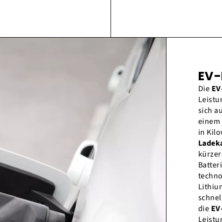
EV-
Die
EV
Leistu
sich a
einem 
in Kil
Ladeka
kürzer
Batter
techno
Lithiu
schnel
die
EV
Leistu