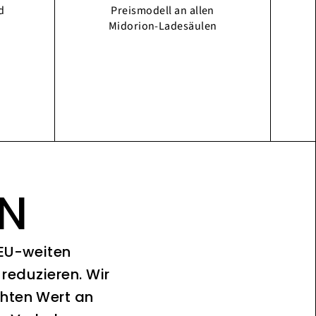
d
Preismodell an allen
Midorion-Ladesäulen
ON
 EU-weiten
reduzieren. Wir
chten Wert an