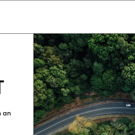
T
n an