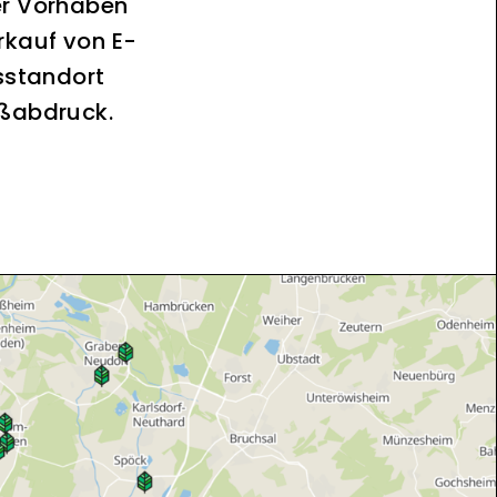
er Vorhaben
rkauf von E-
sstandort
ußabdruck.