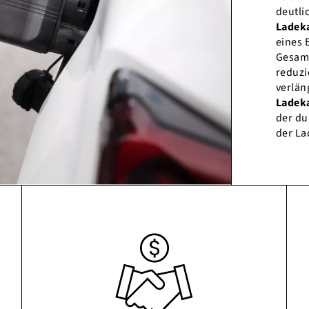
deutli
Ladeka
eines 
Gesamt
reduzi
verlän
Ladeka
der du
der La