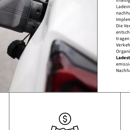
intell
Ladein
nachha
Implem
Die Ve
entsch
tragen
Verkeh
Organi
Lades
emissi
Nachha