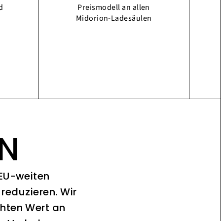
d
Preismodell an allen
Midorion-Ladesäulen
ON
 EU-weiten
reduzieren. Wir
chten Wert an