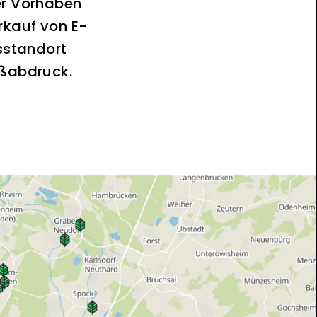
er Vorhaben
rkauf von E-
sstandort
ußabdruck.