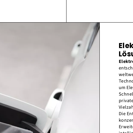
Ele
Lös
Elekt
entsch
weltwe
Techno
um Ele
Schnel
privat
Vielza
Die En
konzen
Erweit