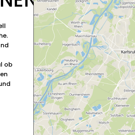
ll
he.
und
l ob
sen
 und