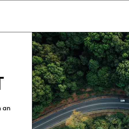
T
n an