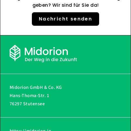
geben? Wir sind für Sie da!
Nachricht senden
Midorion GmbH & Co. KG
Hans-Thoma-Str. 1
76297 Stutensee
https://midorion.io