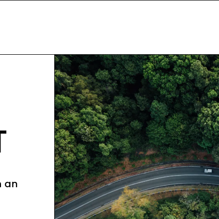
T
n an