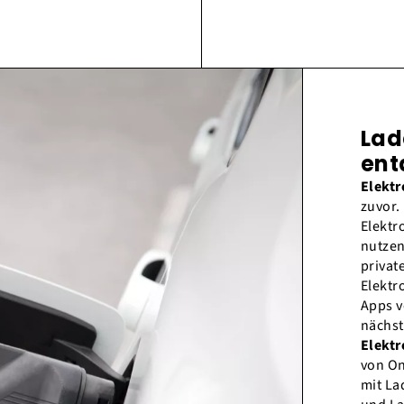
Lad
ent
Elekt
zuvor.
Elektr
nutzen
privat
Elektr
Apps v
nächst
Elektr
von On
mit La