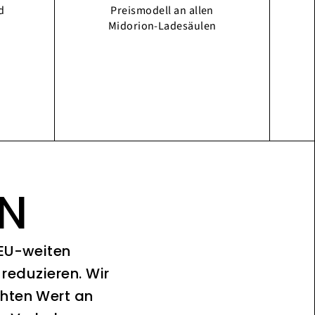
d
Preismodell an allen
Midorion-Ladesäulen
ON
 EU-weiten
reduzieren. Wir
chten Wert an