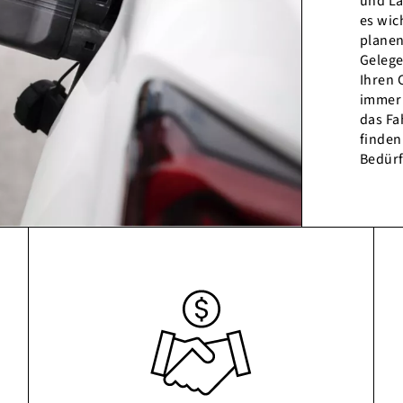
und La
es wic
planen
Gelege
Ihren 
immer 
das Fa
finden
Bedürf