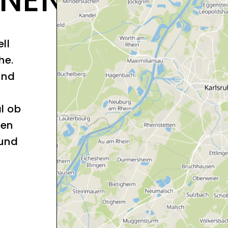
ll
he.
und
l ob
sen
 und