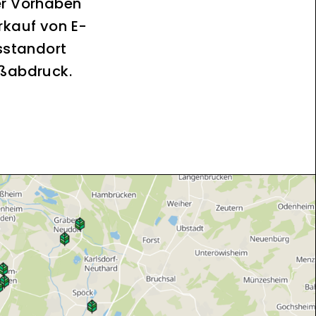
er Vorhaben
rkauf von E-
sstandort
ußabdruck.