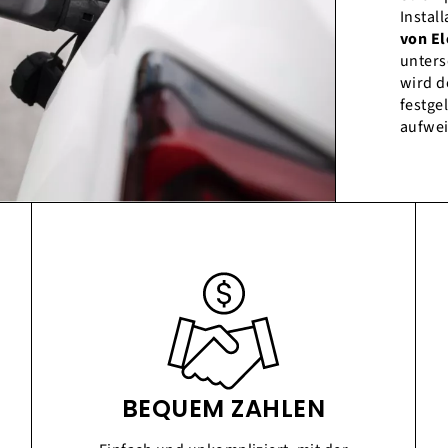
Instal
von El
unters
wird d
festge
aufwei
BEQUEM ZAHLEN