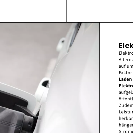
Ele
Elektr
Altern
auf um
Faktor
Laden 
Elektr
aufgel
öffent
Zudem 
Leistu
herköm
hänge
Stromp