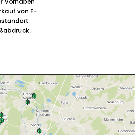
er Vorhaben
rkauf von E-
sstandort
ußabdruck.