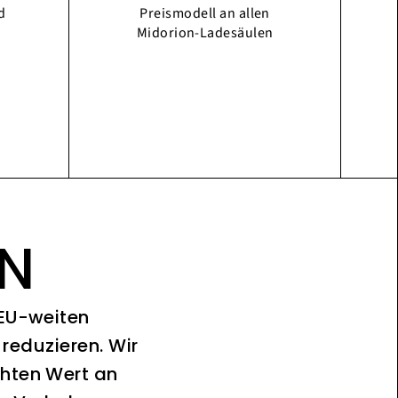
d
Preismodell an allen
Midorion-Ladesäulen
ON
 EU-weiten
reduzieren. Wir
chten Wert an