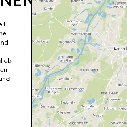
ll
he.
und
l ob
sen
 und