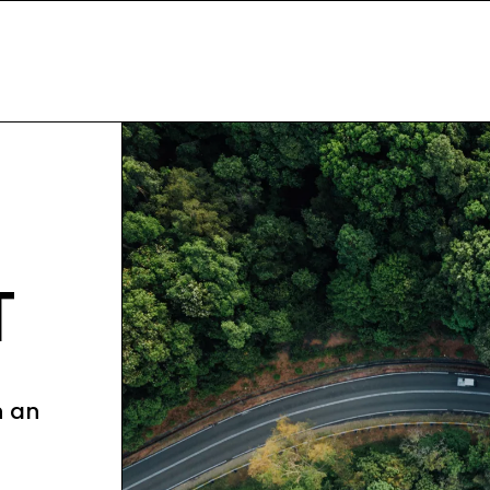
T
n an